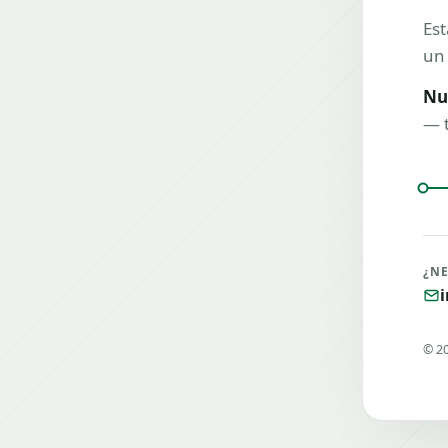
Es
un 
Nu
— t
¿N
©
2